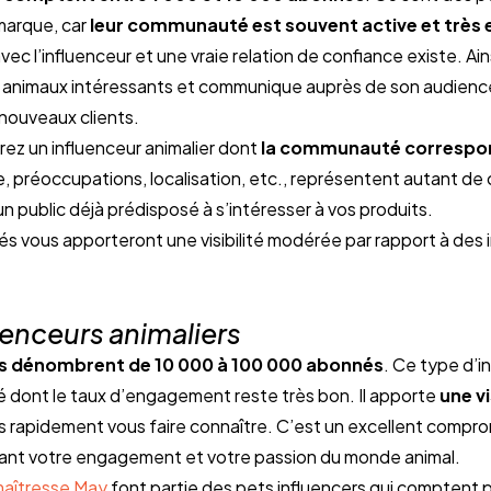
arque, car 
leur communauté est souvent active et très
c l’influenceur et une vraie relation de confiance existe. Ains
r animaux intéressants et communique auprès de son audience
nouveaux clients.
ez un influenceur animalier dont 
la communauté correspond 
e, préoccupations, localisation, etc., représentent autant de cr
n public déjà prédisposé à s’intéresser à vos produits.
vous apporteront une visibilité modérée par rapport à des i
uenceurs animaliers
s dénombrent de 10 000 à 100 000 abonnés
. Ce type d’in
dont le taux d’engagement reste très bon. Il apporte 
une vi
s rapidement vous faire connaître. C’est un excellent compro
vant votre engagement et votre passion du monde animal.
maîtresse May
 font partie des pets influencers qui comptent