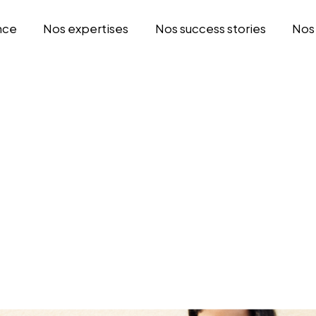
nce
Nos expertises
Nos success stories
Nos