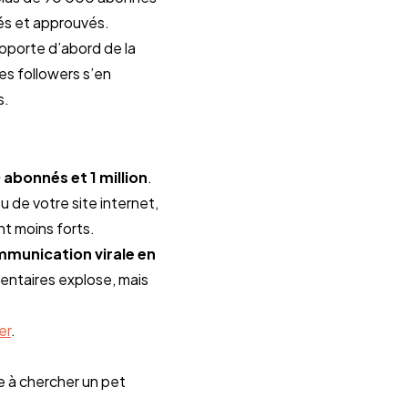
tés et approuvés.
pporte d’abord de la 
Les followers s’en 
s.
bonnés et 1 million
. 
de votre site internet, 
nt moins forts.
unication virale en 
entaires explose, mais 
er
.
 à chercher un pet 