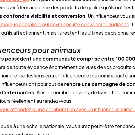
couvrir à leur audience des produits de qualité qu’ils ont tes
s confondre visibilité et conversion
. Un influenceur vous a
 marque animalière qui devra ensuite convaincre l’audience
. 
qu’ils affectionnent, mais ils restent les ultimes décisionnaire
uenceurs pour animaux
s possèdent une communauté comprise entre 100 000 a
era de toute évidence énormément de vues de vos produits ou 
oindre, car les liens entre l’influenceur et sa communauté so
influenceurs ont pour but de 
rendre une campagne de comm
d’internautes
. Ainsi, le nombre de vues, de likes et de comm
oujours réellement au rendez-vous.
vous attendez d’une collaboration avec un influenceur animali
ribuée à une échelle nationale, vous aurez peut-être tendance
nement est aussi vaste. 