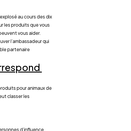
xplosé au cours des dix 
r les produits que vous 
développez afin d’améliorer le quotidien des chiens et des chats, les réseaux sociaux peuvent vous aider. 
uver l’ambassadeur qui 
ble partenaire 
orrespond 
produits pour animaux de 
ut classer les 
ersonnes d’influence 