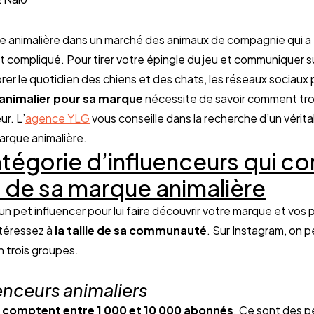
e animalière dans un marché des animaux de compagnie qui a e
 compliqué. Pour tirer votre épingle du jeu et communiquer su
 animalier pour sa marque
 nécessite de savoir comment tro
ur. L’
agence YLG
 vous conseille dans la recherche d’un vérita
arque animalière.
atégorie d’influenceurs qui c
 de sa marque animalière
 pet influencer pour lui faire découvrir votre marque et vos 
téressez à
 la taille de sa communauté
. Sur Instagram, on pe
n trois groupes.
enceurs animaliers
s comptent
entre 1 000 et 10 000 abonnés
. Ce sont des p