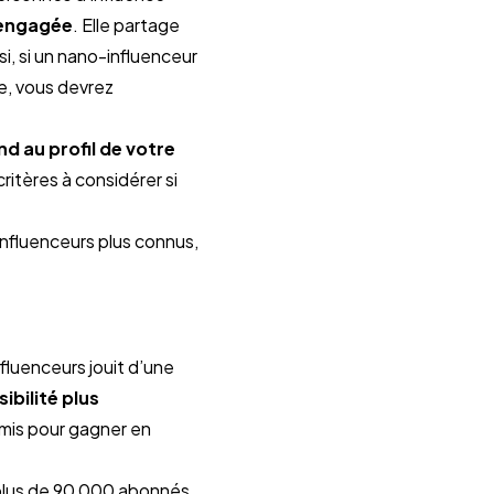
 engagée
. Elle partage 
i, si un nano-influenceur 
, vous devrez 
au profil de votre 
itères à considérer si 
nfluenceurs plus connus, 
fluenceurs jouit d’une 
sibilité plus 
mis pour gagner en 
 plus de 90 000 abonnés 