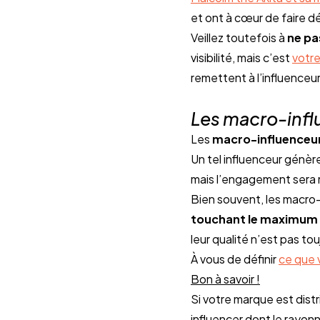
et ont à cœur de faire dé
Veillez toutefois à 
ne pa
visibilité, mais c’est 
votre
remettent à l’influenceur 
Les macro-infl
Les 
macro-influenceur
Un tel influenceur génèr
mais l’engagement sera m
Bien souvent, les macro-
touchant le maximum 
leur qualité n’est pas t
À vous de définir 
ce que 
Bon à savoir !
Si votre marque est dist
influencer dont le rayon