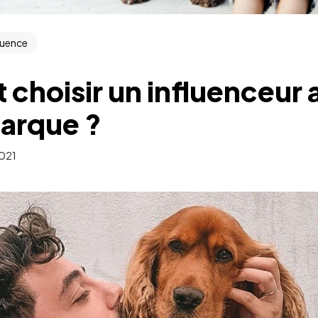
luence
hoisir un influenceur 
marque ?
2021