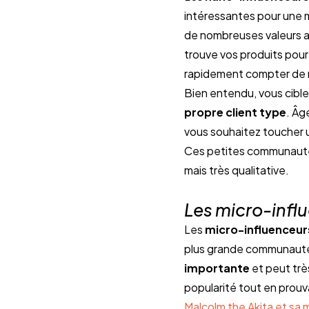
intéressantes pour une m
de nombreuses valeurs ave
trouve vos produits pou
rapidement compter de 
Bien entendu, vous cibler
propre client type
. Âg
vous souhaitez toucher u
Ces petites communautés 
mais très qualitative.
Les micro-infl
Les 
micro-influenceur
plus grande communauté 
importante 
et peut trè
popularité tout en prou
Malcolm the Akita et sa 