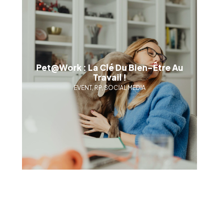
Vous avez un
PROJET
EN TÊTE ?
Parlons-en
Pet@work : La Clé Du Bien-Être Au
Travail !
EVENT, RP, SOCIAL MEDIA
©2024 YLG
Conception / Développement :