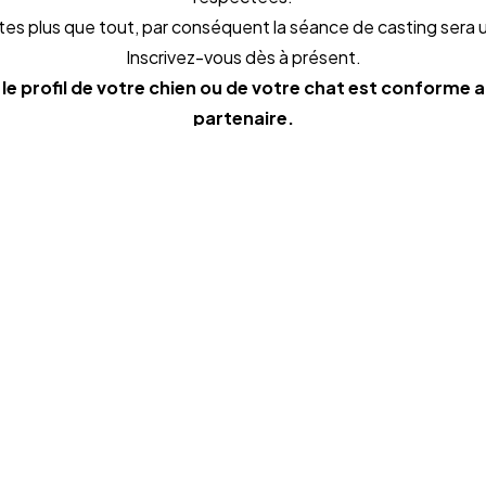
tes plus que tout, par conséquent la séance de casting sera
Inscrivez-vous dès à présent.
 le profil de votre chien ou de votre chat est conforme 
partenaire.
us avez un
PROJ
 TÊTE ?
Parlons-en
Facebook
@Agence YLG