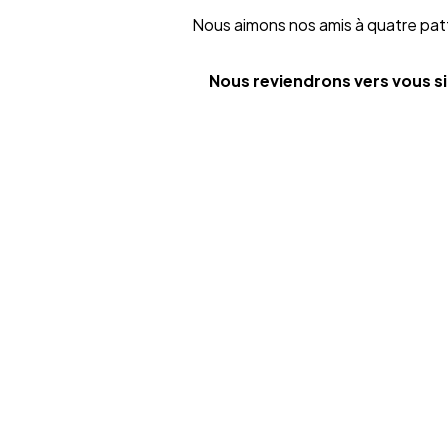
Nous aimons nos amis à quatre pat
Nous reviendrons vers vous si
Vo
EN
Instagram
@agence_ylg