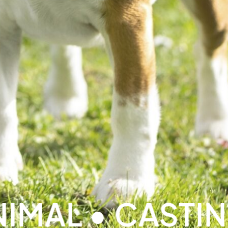
AL •
CASTING :