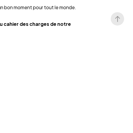
 un bon moment pour tout le monde.
au cahier des charges de notre
ET
Linkedin
@Agence YLG