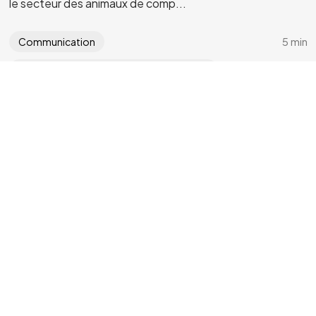
le secteur des animaux de comp...
©2024 YLG
Conception / Développement :
5 min
Communication
Prendre soin de son animal de compagnie
Agence YLG
Déc 8, 2023
Comment passer un joyeux Noël avec votre
chien ou votre chat ?
Tic tac… Noël, ce beau rêve blanc, arrive à grands pas ! En
ville, les façades brillent de mille feux et les passants
effectuent leurs premi...
5 min
Prendre soin de son animal de compagnie