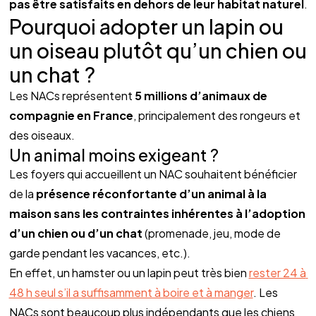
pas être satisfaits en dehors de leur habitat naturel
. 
Pourquoi adopter un lapin ou 
un oiseau plutôt qu’un chien ou 
un chat ?
Les NACs représentent 
5 millions d’animaux de 
compagnie en France
, principalement des rongeurs et 
des oiseaux.
Un animal moins exigeant ?
Les foyers qui accueillent un NAC souhaitent bénéficier 
de la 
présence réconfortante d’un animal à la 
maison sans les contraintes inhérentes à l’adoption 
d’un chien ou d’un chat
 (promenade, jeu, mode de 
garde pendant les vacances, etc.).
En effet, un hamster ou un lapin peut très bien 
rester 24 à 
48 h seul s’il a suffisamment à boire et à manger
. Les 
NACs sont beaucoup plus indépendants que les chiens 