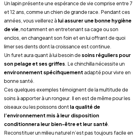
Un lapin présente une espérance de vie comprise entre 7 
et 12 ans, comme un chien de grande race. Pendant ces 
années, vous veillerez à 
lui assurer une bonne hygiène 
de vie
, notamment en entretenant sa cage ou son 
enclos, en changeant son foin et en lui offrant de quoi 
limer ses dents dont la croissance est continue.
Un furet aura quant à lui besoin de 
soins réguliers pour 
son pelage et ses griffes
. Le chinchilla nécessite un 
environnement spécifiquement
 adapté pour vivre en 
bonne santé.
Ces quelques exemples témoignent de la multitude de 
soins à apporter à un rongeur. Il en est de même pour les 
oiseaux ou les poissons dont 
la qualité de 
l’environnement mis à leur disposition 
conditionnera leur bien-être et leur santé
. 
Reconstituer un milieu naturel n’est pas toujours facile en 