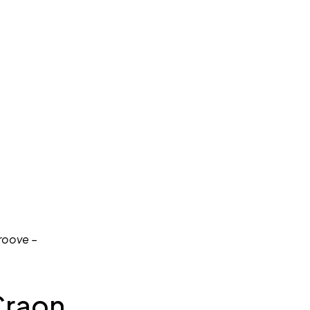
oove – 
raon 