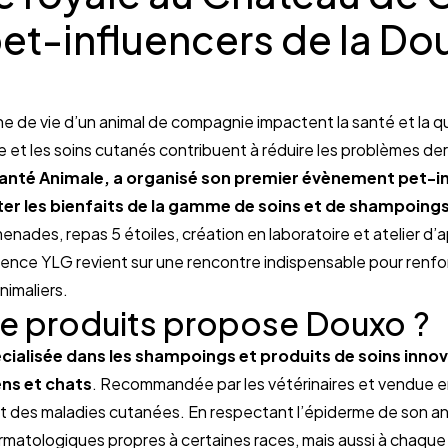
pet-influencers de la Dou
ne de vie d’un animal de compagnie impactent la santé et la qu
e et les soins cutanés contribuent à réduire les problèmes de
nté Animale, a organisé son premier évènement pet-in
er les bienfaits de la gamme de soins et de shampoing
ades, repas 5 étoiles, création en laboratoire et atelier d’ap
gence YLG revient sur une rencontre indispensable pour renforc
nimaliers.
de produits propose Douxo ?
cialisée dans les shampoings et produits de soins innov
ns et chats
. Recommandée par les vétérinaires et vendue en 
t des maladies cutanées. En respectant l’épiderme de son ani
atologiques propres à certaines races, mais aussi à chaque 