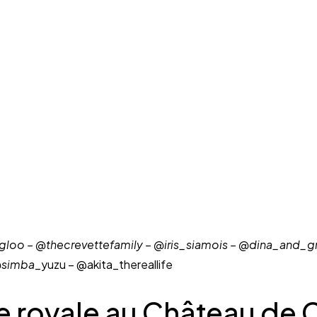
loo – @thecrevettefamily – @iris_siamois – @dina_and_gr
@simba
_yuzu – @akita_thereallife
 royale au Château de C