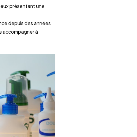
Les gammes DouxoS3 s’adressent à tous les chiens et chats, et plus spécialement à ceux présentant une 
ance depuis des années 
s accompagner à 