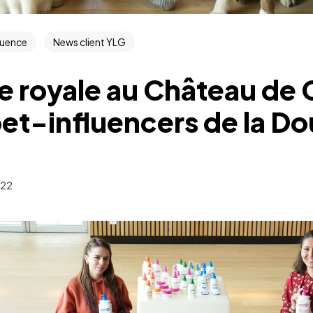
luence
News client YLG
e royale au Château de 
pet-influencers de la D
022