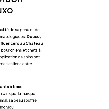
xo 
alité de sa peau et de 
rmatologiques. 
Douxo, 
fluencers au Château 
s
 pour chiens et chats à 
plication de soins ont 
er les liens entre 
ants à base 
clinique, la marque 
mal, sa peau souffre 
individu.