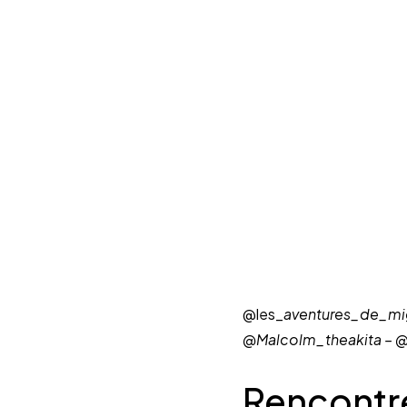
@les_
aventures_de_mig
@Malcolm_theakita – 
Rencontre