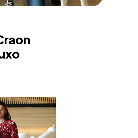
Craon
ouxo