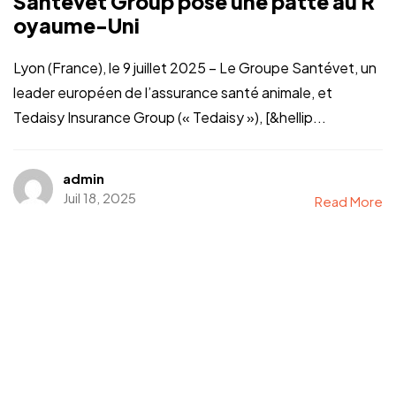
Santévet Group pose une patte au R
oyaume-Uni
Lyon (France), le 9 juillet 2025 – Le Groupe Santévet, un
leader européen de l’assurance santé animale, et
Tedaisy Insurance Group (« Tedaisy »), [&hellip...
admin
Juil 18, 2025
Read More
Vous avez un
PROJET
EN TÊTE ?