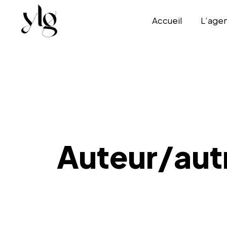
Accueil
L’age
Auteur/autr