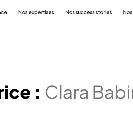
nce
Nos expertises
Nos success stories
Nos
ice :
Clara Babi