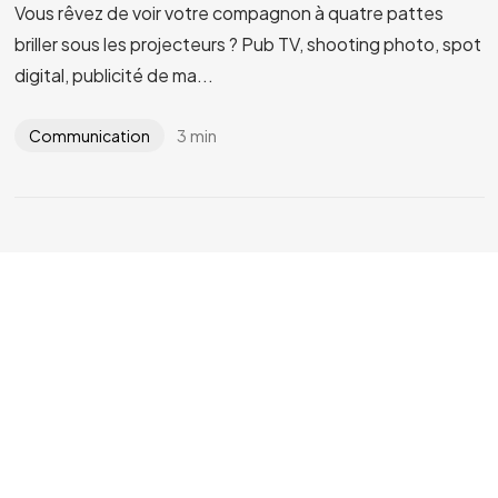
Vous rêvez de voir votre compagnon à quatre pattes
briller sous les projecteurs ? Pub TV, shooting photo, spot
digital, publicité de ma...
3 min
Communication
©2024 YLG
Conception / Développement :
admin
Juil 5, 2025
Yoann Latouche : l’expert qui donne une
voix aux animaux (et aux marques qui les
aiment)
Un parcours engagé au service de la cause animale Yoann
Latouche, c’est avant tout un passionné : depuis plus de
15 ans, il fait [&h...