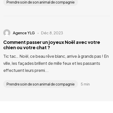
Prendre soin de son animal de compagnie
Vous avez un
PROJET
EN TÊTE ?
Agence YLG
Déc 8, 2023
Comment passer un joyeux Noël avec votre
Parlons-en
chien ou votre chat ?
Tic tac… Noël, ce beau rêve blanc, arrive à grands pas ! En
ville, les façades brillent de mille feux et les passants
effectuent leurs premi...
5 min
Prendre soin de son animal de compagnie
©2024 YLG
Conception / Développement :