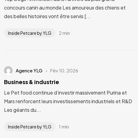
concours canin au monde Les amoureux des chiens et
des belles histoires vont être servis [...
2 min
Inside Petcare by YLG
Agence YLG
Fév 10, 2026
Business & industrie
Le Pet food continue d’investir massivement Purina et
Mars renforcent leurs investissements industriels et R&D
Les géants du...
Vous avez un
PROJET
EN TÊTE ?
1 min
Inside Petcare by YLG