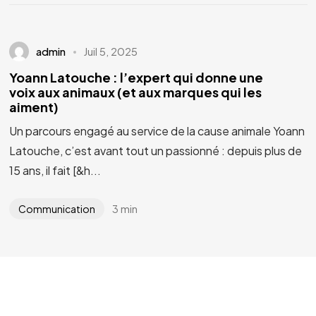
admin
Juil 5, 2025
Vous avez un
PROJET
Yoann Latouche : l’expert qui donne une
voix aux animaux (et aux marques qui les
EN TÊTE ?
aiment)
Un parcours engagé au service de la cause animale Yoann
Parlons-en
Latouche, c’est avant tout un passionné : depuis plus de
15 ans, il fait [&h...
3 min
Communication
©2024 YLG
Conception / Développement :